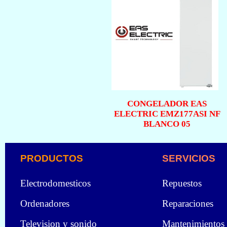
CONGELADOR EAS
ELECTRIC EMZ177ASI NF
BLANCO 05
PRODUCTOS
SERVICIOS
Electrodomesticos
Repuestos
Ordenadores
Reparaciones
Television y sonido
Mantenimientos